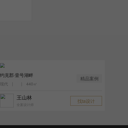
约克郡·壹号湖畔
精品案例
现代 | | 440㎡
王山林
找ta设计
全案设计师