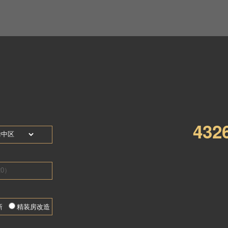
钻
林思颖
风格
：
找TA设计
地区
：重庆市
计不是表现，自我而是解决问题。