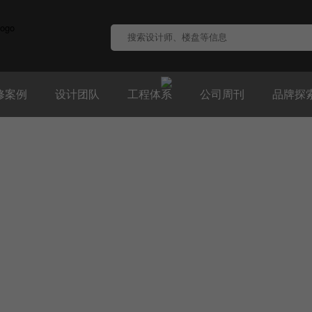
修案例
设计团队
工程体系
公司周刊
品牌探
V-HOME
产业工人
匠心岚