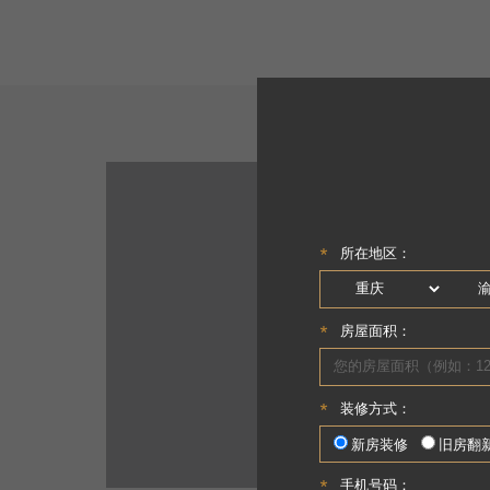
中海天
全案设计-
面积
：238㎡
户型
：
设计理念
：设