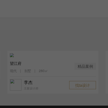
望江府
精品案例
现代 | 别墅 | 280㎡
李杰
找ta设计
主案设计师