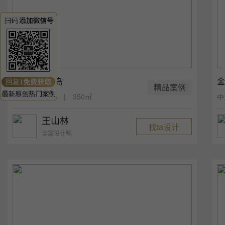
恒大·御景半岛
金
精品案例
中式 | 五居 | 350㎡
中
王山林
找ta设计
全案设计师