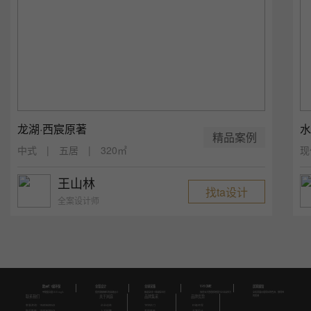
龙湖·西宸原著
水
精品案例
中式 | 五居 | 320㎡
现
王山林
找ta设计
全案设计师
欧洲E1级环保
全案设计
全球采集
V-HOME
居家展馆
甲醛量含量≤0.5 mg/L
提供更精细化的高端设计
甄选全球一线高档主材
独创五大管理系统提升企业自控力
全实景展示看得见的色泽，摸得到
的质感
联系我们
关于岚庭
品牌集采
品牌优势
家装咨询：18483628043
企业动态
TATA木门
E1级环保
售后维修：18483628043
人才招聘
美国摩恩
全案设计