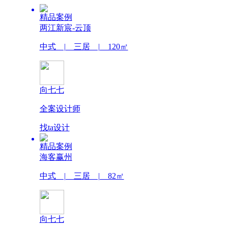
精品案例
两江新宸-云顶
中式 | 三居 | 120㎡
向七七
全案设计师
找ta设计
精品案例
海客赢州
中式 | 三居 | 82㎡
向七七