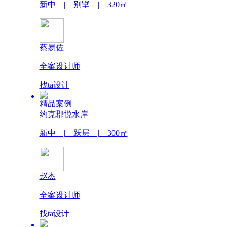
新中 | 别墅 | 320㎡
蔡易佐
全案设计师
找ta设计
精品案例
约克郡悦水岸
新中 | 跃层 | 300㎡
赵杰
全案设计师
找ta设计