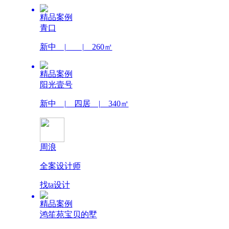
精品案例
青口
新中 | | 260㎡
精品案例
阳光壹号
新中 | 四居 | 340㎡
周浪
全案设计师
找ta设计
精品案例
鸿笙苑宝贝的墅