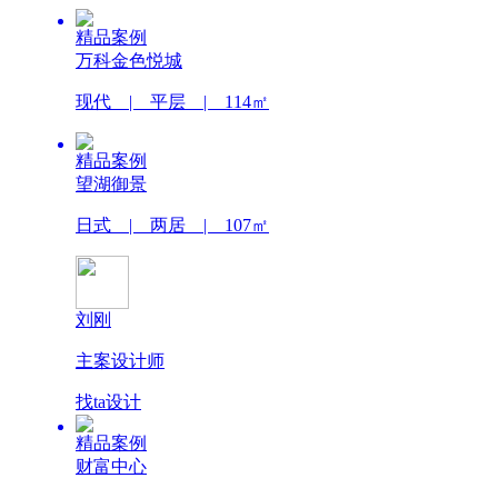
精品案例
万科金色悦城
现代 | 平层 | 114㎡
精品案例
望湖御景
日式 | 两居 | 107㎡
刘刚
主案设计师
找ta设计
精品案例
财富中心