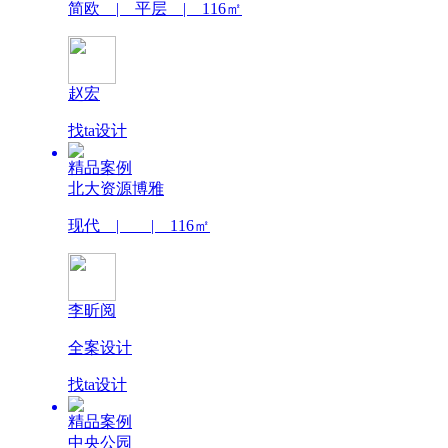
简欧 | 平层 | 116㎡
赵宏
找ta设计
精品案例
北大资源博雅
现代 | | 116㎡
李昕阅
全案设计
找ta设计
精品案例
中央公园