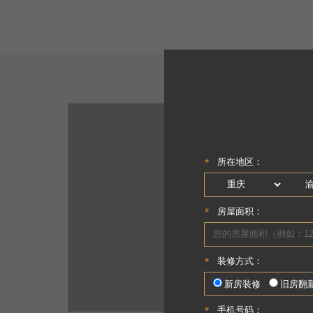
铂悦澜
-赵宏
面积
：200㎡
户型
：跃层
设计理念
：追