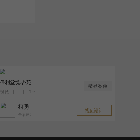
保利堂悦.杏苑
精品案例
现代 | | 0㎡
柯勇
找ta设计
全案设计