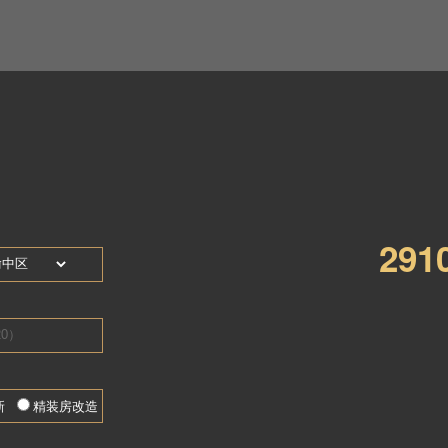
庭
风格
：日式风格
找TA设计
地区
：重庆市
求极致的空间感，捕捉美学灵感与空间共鸣，家不仅是一个温馨的住宅更