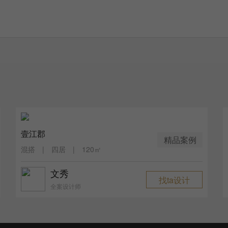
壹江郡
精品案例
混搭 | 四居 | 120㎡
文秀
找ta设计
全案设计师