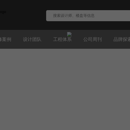
修案例
设计团队
工程体系
公司周刊
品牌探
V-HOME
产业工人
匠心岚